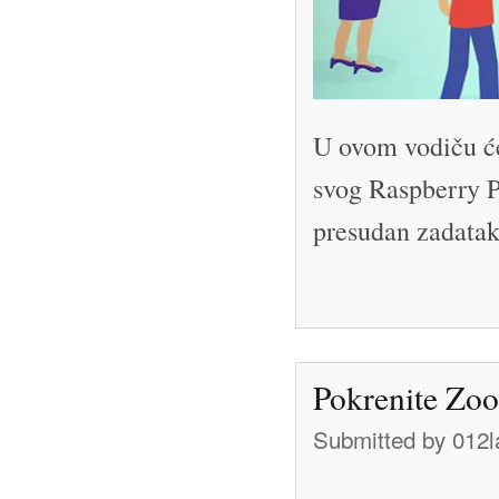
U ovom vodiču ć
svog Raspberry Pi
presudan zadatak
Pokrenite Zo
Submitted by
012l