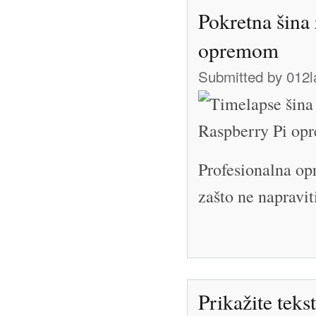
Pokretna šina
opremom
Submitted by
012l
Profesionalna op
zašto ne napravi
Prikažite teks