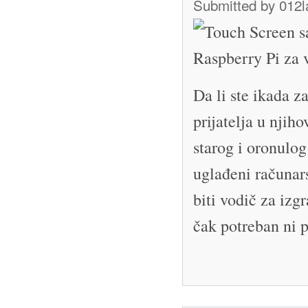
Submitted by
012l
Da li ste ikada 
prijatelja u njih
starog i oronulo
uglađeni računars
biti vodič za izgr
čak potreban ni p