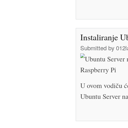
Instaliranje 
Submitted by
012l
U ovom vodiču će
Ubuntu Server na