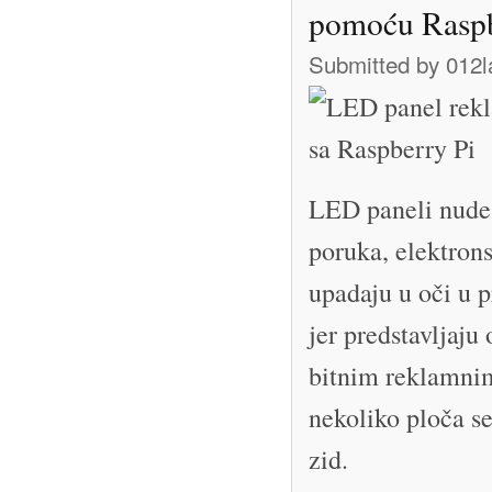
pomoću Rasp
Submitted by
012l
LED paneli nude v
poruka, elektrons
upadaju u oči u 
jer predstavljaj
bitnim reklamnim
nekoliko ploča s
zid.