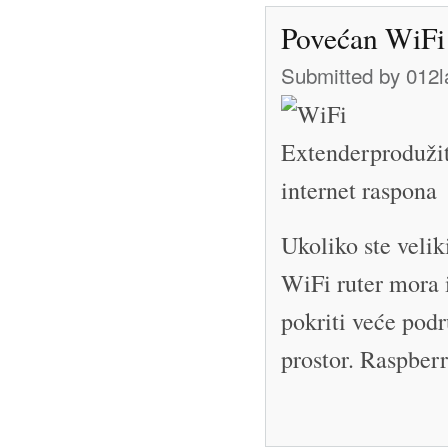
Povećan WiFi 
Submitted by
012l
Ukoliko ste veliki
WiFi ruter mora 
pokriti veće podru
prostor. Raspber