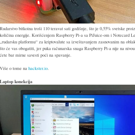
Rudarstvo bitkoina troši 110 teravat sati godišnje, što je 0,55% svetske proi
količina energije. Korišćenjem Raspberry Pi-a sa PiJuice-om i Notecard 
„rudarsku platformu“ za kriptovalute sa izveštavanjem zasnovanim na obla
što će vas obogatiti, jer puka računarska snaga Raspberry Pi-a nije na nivou
ćete bar mirne savesti poći na spavanje.
Više o tome na
hackster.io
.
Laptop konekcija