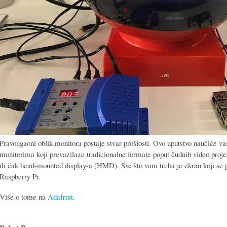
Pravougaoni oblik monitora postaje stvar prošlosti. Ovo uputstvo naučiće v
monitorima koji prevazilaze tradicionalne formate poput čudnih video projek
ili čak head-mounted display-a (HMD). Sve što vam treba je ekran koji s
Raspberry Pi.
Više o tome na
Adafruit
.