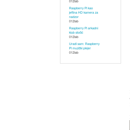
012lab
LED,
Raspberry Pi kao
OLED,
jeftina HD kamera za
nadzor
knjige,
012lab
tutorijali,
Raspberry Pi arkadni
klub stočić
radionice...)
012lab
Uradi sam: Raspberry
Pi muzički plejer
012lab