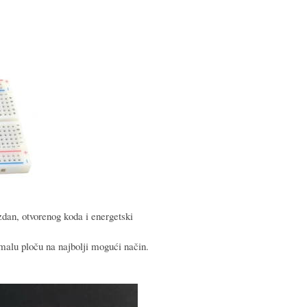
dan, otvorenog koda i energetski
 malu ploču na najbolji mogući način.