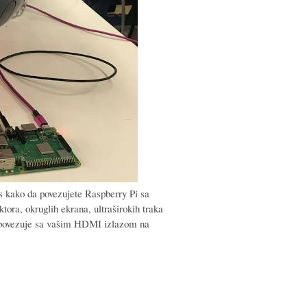
as kako da povezujete Raspberry Pi sa
tora, okruglih ekrana, ultraširokih traka
e povezuje sa vašim HDMI izlazom na