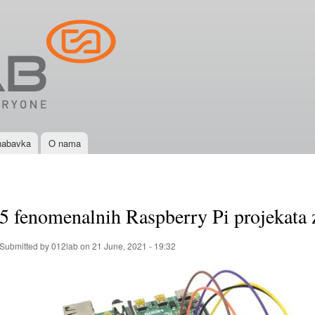
Skip to
main
content
nabavka
O nama
5 fenomenalnih Raspberry Pi projekata 
Submitted by
012lab
on 21 June, 2021 - 19:32