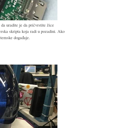
da uradite je da pričvrstite žice
erska skripta koja radi u pozadini. Ako
istemske događaje.