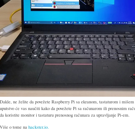
Dakle, ne želite da povežete Raspberry Pi sa ekranom, tastaturom i mišem 
uputstvo će vas naučiti kako da povežete Pi sa računarom ili prenosnim 
da koristite monitor i tastaturu prenosnog računara za upravljanje Pi-em.
Više o tome na
hackster.io.