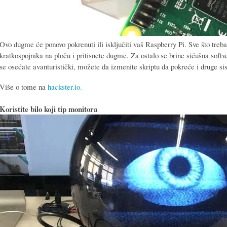
Ovo dugme će ponovo pokrenuti ili isključiti vaš Raspberry Pi. Sve što treba 
kratkospojnika na ploču i pritisnete dugme. Za ostalo se brine sićušna softv
se osećate avanturistički, možete da izmenite skriptu da pokreće i druge s
Više o tome na
hackster.io.
Koristite bilo koji tip monitora