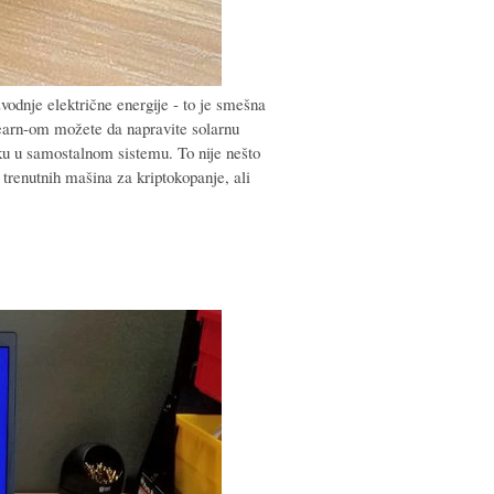
zvodnje električne energije - to je smešna
Learn-om možete da napravite solarnu
ku u samostalnom sistemu. To nije nešto
 trenutnih mašina za kriptokopanje, ali