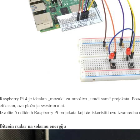
Raspberry Pi 4 je idealan „mozak“ za mnoštvo „uradi sam“ projekata. Pouz
efikasan, ova ploča je svestran alat.
Izvolite 5 odličnih Raspberry Pi projekata koji će iskoristiti ovu izvanrednu
Bitcoin rudar na solarnu energiju