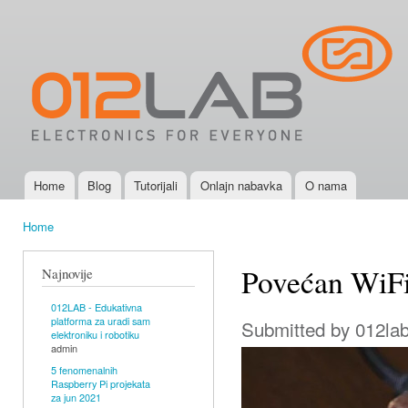
Ski
mai
012LAB -
con
SRBIJA |
URADI
SAM
Elektronika
i Robotika
za svakoga
Home
Blog
Tutorijali
Onlajn nabavka
O nama
(Arduino,
Main menu
Raspberry
Home
Pi,
You are here
BeagleBone
Povećan WiFi
Najnovije
Black,
IOIO-OTG,
012LAB - Edukativna
platforma za uradi sam
Submitted by
012la
TI
elektroniku i robotiku
admin
LaunchPad,
5 fenomenalnih
motori,
Raspberry Pi projekata
za jun 2021
senzori,