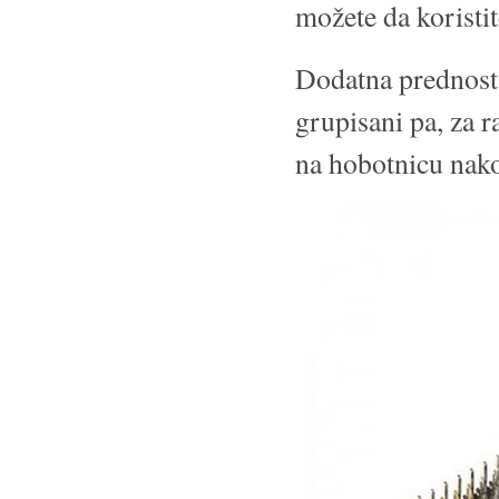
možete da korist
Dodatna prednost
grupisani pa, za r
na hobotnicu nako