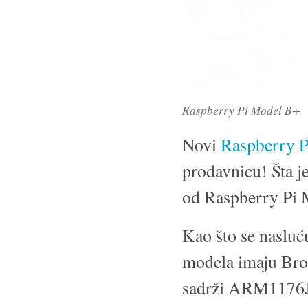
Raspberry Pi Model B+
Novi
Raspberry P
prodavnicu! Šta j
od Raspberry Pi 
Kao što se nasluć
modela imaju Bro
sadrži ARM1176JZ