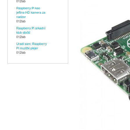
012lab
LED,
Raspberry Pi kao
OLED,
jeftina HD kamera za
nadzor
knjige,
012lab
tutorijali,
Raspberry Pi arkadni
klub stočić
radionice...)
012lab
Uradi sam: Raspberry
Pi muzički plejer
012lab