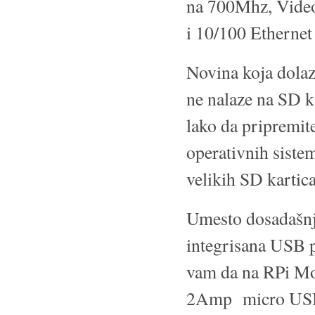
na 700Mhz, Video
i 10/100 Ethernet
Novina koja dolaz
ne nalaze na SD k
lako da pripremite
operativnih siste
velikih SD kartic
Umesto dosadašnja
integrisana USB p
vam da na RPi Mod
2Amp micro USB n