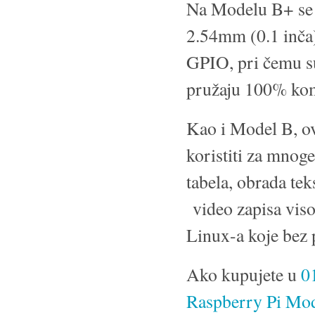
Na Modelu B+ se 
2.54mm (0.1 inča
GPIO, pri čemu su
pružaju 100% kom
Kao i Model B, ov
koristiti za mnoge
tabela, obrada tek
video zapisa viso
Linux-a koje bez
Ako kupujete u
0
Raspberry Pi Mo