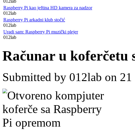
012lab
Raspberry Pi kao jeftina HD kamera za nadzor
012lab
Raspberry Pi arkadni klub stočić
012lab
Uradi sam: Raspberry Pi muzički plejer
012lab
Računar u koferčetu
Submitted by
012lab
on 21 