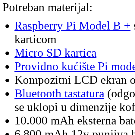
Potreban materijal:
Raspberry Pi Model B +
karticom
Micro SD kartica
Providno kućište Pi mod
Kompozitni LCD ekran o
Bluetooth tastatura
(odgo
se uklopi u dimenzije kof
10.000 mAh eksterna bate
6.800 mAh 12v punjiva ba