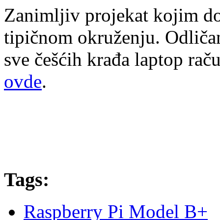
Zanimljiv projekat kojim do
tipičnom okruženju. Odličan 
sve češćih krađa laptop račun
ovde
.
Tags:
Raspberry Pi Model B+