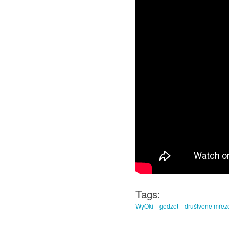
Tags:
WyOki
gedžet
društvene mrež