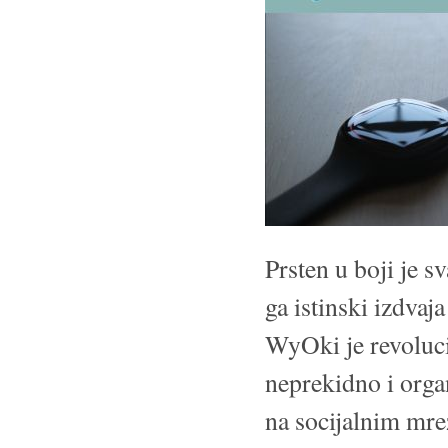
Prsten u boji je s
ga istinski izdva
WyOki je revoluci
neprekidno i organ
na socijalnim mr