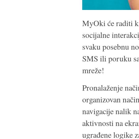
MyOki će raditi k
socijalne interak
svaku posebnu noti
SMS ili poruku sa
mreže!
Pronalaženje nači
organizovan način 
navigacije nalik n
aktivnosti na ekr
ugrađene logike z