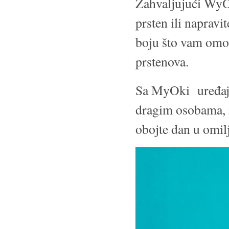
Zahvaljujući WyOk
prsten ili naprav
boju što vam omogu
prstenova.
Sa MyOki uređajem
dragim osobama, no
obojte dan u omil