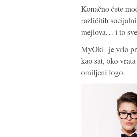
Konačno ćete moći
različitih socijal
mejlova… i to sv
MyOki je vrlo pra
kao sat, oko vrata
omiljeni logo.