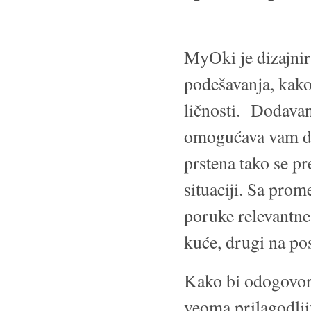
MyOki je dizajnira
podešavanja, kako 
ličnosti. Dodavan
omogućava vam d
prstena tako se p
situaciji. Sa pro
poruke relevantne 
kuće, drugi na pos
Kako bi odogovorio
veoma prilagodlji