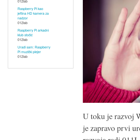
012lab
LED,
Raspberry Pi kao
OLED,
jeftina HD kamera za
nadzor
knjige,
012lab
tutorijali,
Raspberry Pi arkadni
klub stočić
radionice...)
012lab
Uradi sam: Raspberry
Pi muzički plejer
012lab
U toku je razvoj 
je zapravo prvi u
razvoja radi 011L