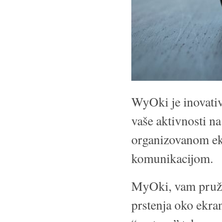
WyOki je inovativ
vaše aktivnosti n
organizovanom ekr
komunikacijom.
MyOki, vam pruža
prstenja oko ekr