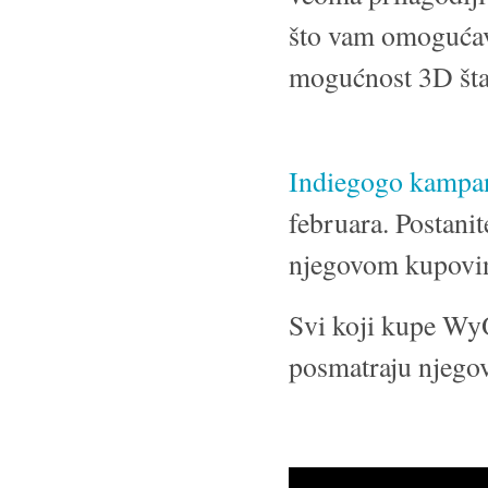
što vam omogućav
mogućnost 3D šta
Indiegogo kampanj
februara. Postanit
njegovom kupovino
Svi koji kupe WyO
posmatraju njegov