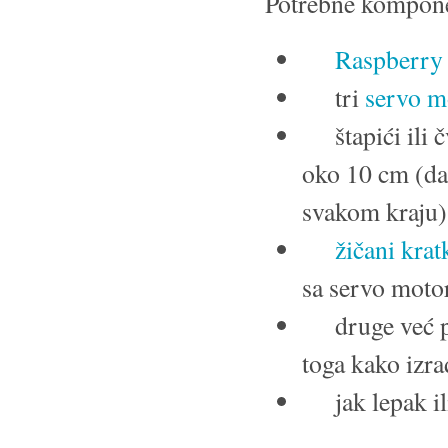
Potrebne komponen
Raspberry 
tri
servo m
štapići ili č
oko 10 cm (da
svakom kraju)
žičani kra
sa servo moto
druge već pom
toga kako izr
jak lepak ili 