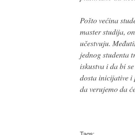
Pošto većina stude
master studija, o
učestvuju. Međuti
jednog studenta tr
iskustva i da bi s
dosta inicijative i
da verujemo da ć
Tags: