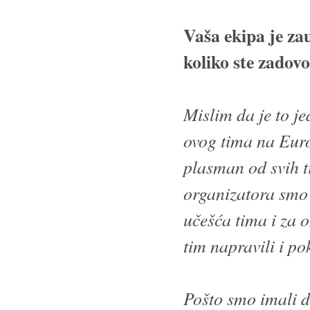
Vaša ekipa je za
koliko ste zadov
Mislim da je to je
ovog tima na Euro
plasman od svih ti
organizatora smo 
učešća tima i za o
tim napravili i po
Pošto smo imali d