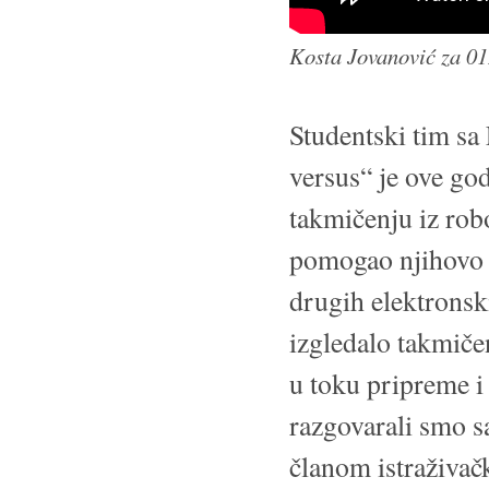
Kosta Jovanović za 
Studentski tim sa
versus“ je ove go
takmičenju iz rob
pomogao njihovo 
drugih elektronsk
izgledalo takmiče
u toku pripreme i
razgovarali smo 
članom istraživač