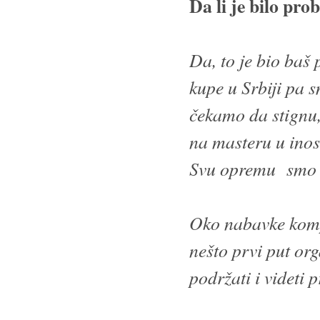
Da li je bilo p
Da, to je bio baš
kupe u Srbiji pa 
čekamo da stignu,
na masteru u inost
Svu opremu smo d
Oko nabavke komp
nešto prvi put orga
podržati i videti 