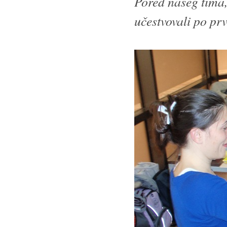
Pored našeg tima,
učestvovali po prvi