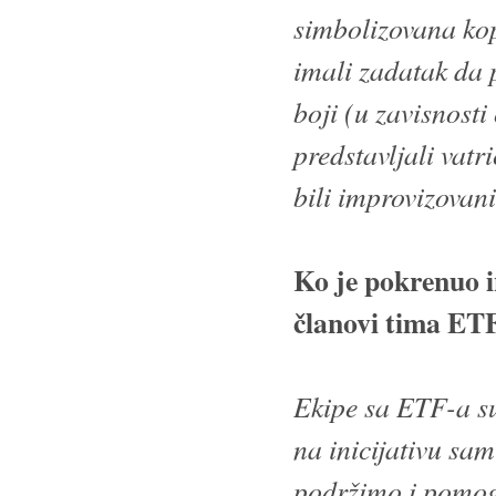
simbolizovana kopl
imali zadatak da p
boji (u zavisnosti 
predstavljali vatr
bili improvizovan
Ko je pokrenuo in
članovi tima ET
Ekipe sa ETF-a su
na inicijativu sam
podržimo i pomog