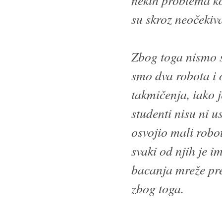
su skroz neočekiva
Zbog toga nismo st
smo dva robota i 
takmičenja, iako 
studenti nisu ni u
osvojio mali robot
svaki od njih je i
bacanja mreže pre
zbog toga.