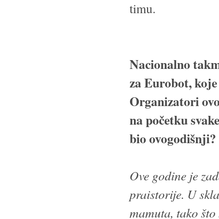
timu.
Nacionalno takmi
za Eurobot, koje
Organizatori ovo
na početku svake 
bio ovogodišnji?
Ove godine je zada
praistorije. U skl
mamuta, tako što s