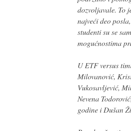
dozvoljavale. To j
najveći deo posla
studenti su se sam
mogućnostima prav
U ETF versus timu
Milovanović, Kris
Vukosavljević, Mi
Nevena Todorović,
godine i Dušan Živ