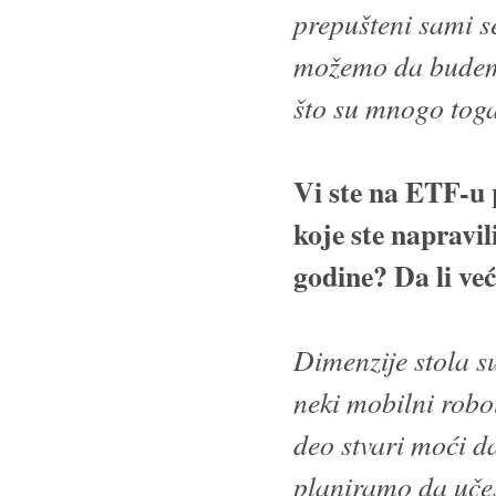
prepušteni sami s
možemo da budemo
što su mnogo toga
Vi ste na ETF-u p
koje ste napravil
godine? Da li ve
Dimenzije stola su
neki mobilni robo
deo stvari moći da
planiramo da uče