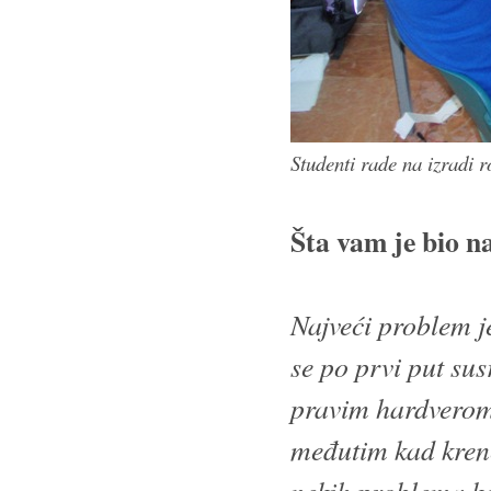
Studenti rade na izradi 
Šta vam je bio n
Najveći problem je
se po prvi put su
pravim hardverom. 
međutim kad krene
nekih problema koj