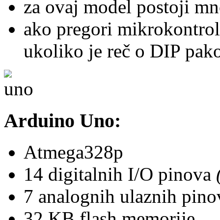
za ovaj model postoji mn
ako pregori mikrokontrole
ukoliko je reč o DIP pak
Arduino Uno:
Atmega328p
14 digitalnih I/O pinova
7 analognih ulaznih pino
32 KB flash memorije