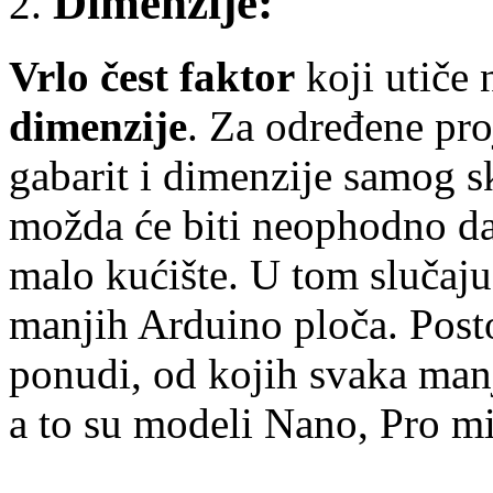
Dimenzije:
Vrlo čest faktor
koji utiče
dimenzije
. Za određene pro
gabarit i dimenzije samog s
možda će biti neophodno da
malo kućište. U tom slučaju
manjih Arduino ploča. Posto
ponudi, od kojih svaka manj
a to su modeli Nano, Pro mi