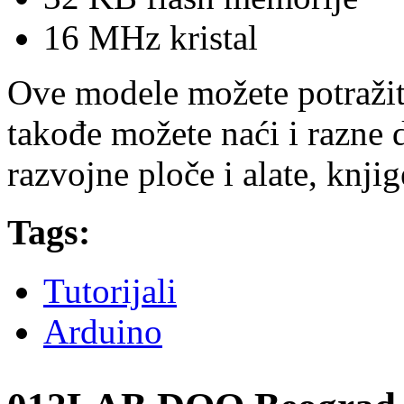
16 MHz kristal
Ove modele možete potraži
takođe možete naći i razne 
razvojne ploče i alate, knjig
Tags:
Tutorijali
Arduino