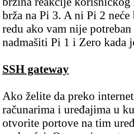
brzina reakcije korisničkog 
brža na Pi 3. A ni Pi 2 neće
redu ako vam nije potreban W
nadmašiti Pi 1 i Zero kada j
SSH gateway
Ako želite da preko internet
računarima i uređajima u ku
otvorite portove na tim uređ