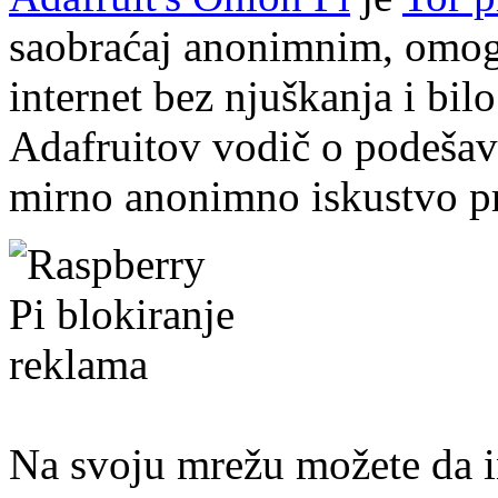
saobraćaj anonimnim, omogu
internet bez njuškanja i bilo
Adafruitov vodič o podešava
mirno anonimno iskustvo pr
Na svoju mrežu možete da in