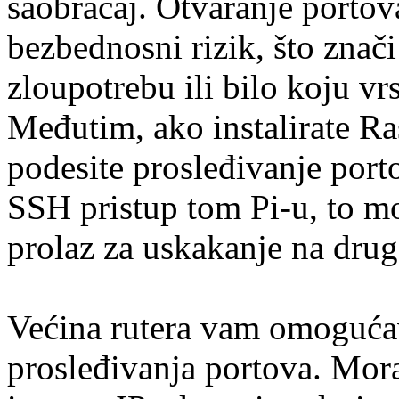
saobraćaj. Otvaranje portov
bezbednosni rizik, što znači
zloupotrebu ili bilo koju vr
Međutim, ako instalirate Ra
podesite prosleđivanje por
SSH pristup tom Pi-u, to mo
prolaz za uskakanje na drug
Većina rutera vam omoguća
prosleđivanja portova. Mora