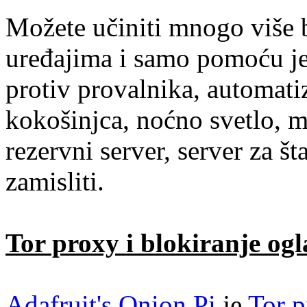
Možete učiniti mnogo više b
uređajima i samo pomoću 
protiv provalnika, automati
kokošinjca, noćno svetlo, 
rezervni server, server za š
zamisliti.
Tor proxy i blokiranje ogl
Adafruit's Onion Pi
je
Tor 