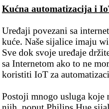
Kućna automatizacija i Io
Uređaji povezani sa intern
kuće. Naše sijalice imaju wi
Sve dok svoje uređaje držit
sa Internetom ako to ne mora
koristiti IoT za automatizac
Postoji mnogo usluga koje mo
njih, poput Philips Hue sij