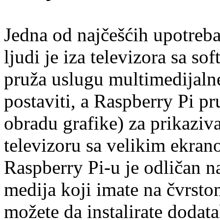
Jedna od najčešćih upotre
ljudi je iza televizora sa s
pruža uslugu multimedijaln
postaviti, a Raspberry Pi pr
obradu grafike) za prikaziv
televizoru sa velikim ekra
Raspberry Pi-u je odličan n
medija koji imate na čvrsto
možete da instalirate dodat