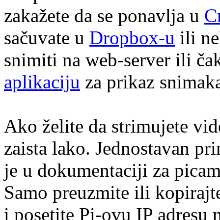
zakažete da se ponavlja u
C
sačuvate u
Dropbox-u
ili ne
snimiti na web-server ili č
aplikaciju
za prikaz snimaka 
Ako želite da strimujete vide
zaista lako. Jednostavan 
je u dokumentaciji za pica
Samo preuzmite ili kopirajt
i posetite Pi-ovu IP adresu n